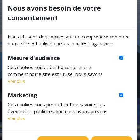
Mentions Légales
Nous avons besoin de votre
consentement
Nous utilisons des cookies afin de comprendre comment
notre site est utilisé, quelles sont les pages vues
Mesure d'audience
Ces cookies nous aident à comprendre
comment notre site est utilisé. Nous savons
quelles pages sont les plus vues, d'où viennent
Voir plus
nos visiteurs. Ils sont essentiels pour nous afin
Marketing
de vous offrir la meilleure expérience possible.
Ces cookies nous permettent de savoir si les
éventuelles publicités que nous avons pu vous
proposer ont été pertinentes.
Voir plus